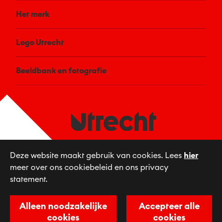
Het merk
Logo Utrecht
Beeldbank en fotografie
Utrecht & Partners beheert het merk Utrecht
Deze website maakt gebruik van cookies. Lees
hier
en de visuele identiteit en past deze toe.
meer over ons cookiebeleid en ons privacy
statement.
Linkedin
Alleen noodzakelijke
Accepteer alle
cookies
cookies
Privacyvoorkeuren
Disclaimer & Privacy
Contact