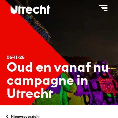
×
C
Merk Utrecht
Huisstijl en downloads
Beeldbank en fotografie
06-11-25
Oud en vanaf nu
Press Office
campagne in
Contact
Utrecht
Nieuwsoverzicht