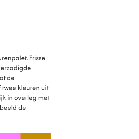
renpalet. Frisse
verzadigde
at de
 twee kleuren uit
jk in overleg met
rbeeld de