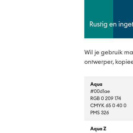
Wil je gebruik m
ontwerper, kopiee
Aqua
#00d1ae
RGB 0 209 174
CMYK 65 0 40 0
PMS 326
Aqua Z