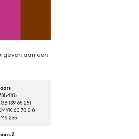
oorgeven aan een
Paars
#8b41fb
RGB
139
65 251
CMYK 60 70 0 0
PMS 265
aars Z