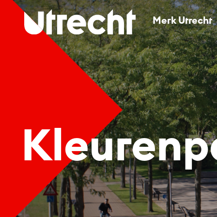
Merk Utrecht
Merk Utrecht
Huisstijl en downloads
Beeldbank en fotografie
Press Office
Kleurenp
Contact