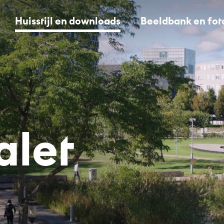
Huisstijl en downloads
Beeldbank en fot
alet