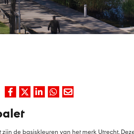
Deel
Deel
Deel
Deel
Deel
op
op
op
op
via
palet
Facebook
Twitter
LinkedIn
WhatsApp
Email
t zijn de basiskleuren van het merk Utrecht. Dez