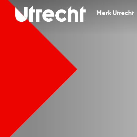
Merk Utrecht
Merk Utrecht
Huisstijl en downloads
Beeldbank en fotografie
Press Office
Contact